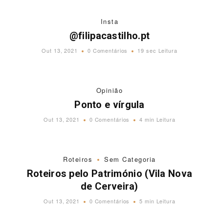
Insta
@filipacastilho.pt
Out 13, 2021
0 Comentários
19 sec Leitura
Opinião
Ponto e vírgula
Out 13, 2021
0 Comentários
4 min Leitura
Roteiros
Sem Categoria
Roteiros pelo Património (Vila Nova
de Cerveira)
Out 13, 2021
0 Comentários
5 min Leitura