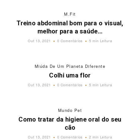
M.Fit
Treino abdominal bom para o visual,
melhor para a saúde…
Out 13, 2021
0 Comentários
5 min Leitura
Miúda De Um Planeta Diferente
Colhi uma flor
Out 13, 2021
0 Comentários
5 min Leitura
Mundo Pet
Como tratar da higiene oral do seu
cão
Out 13, 2021
0 Comentários
2 min Leitura