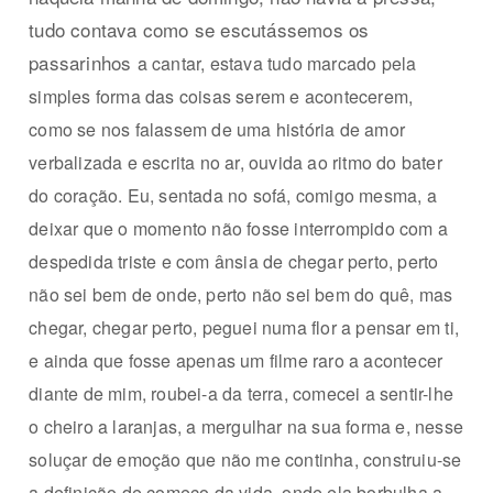
tudo contava como se escutássemos os
passarinhos
a cantar, estava tudo marca
do pela
simples forma das coi
sas serem e acontecerem,
como
se nos falassem de uma história
de amor
verbalizada e escrita no
ar, ouvida ao ritmo do bater
do co
ração. Eu, sentada no sofá, comigo
mesma, a
deixar que o momento não
fosse interrompido com a
despedida triste
e com ânsia de chegar perto, perto
não sei bem
de onde, perto não sei bem do quê, mas
chegar, chegar perto, peguei numa flor a pensar em ti,
e ainda que fosse apenas um filme raro a acontecer
diante de mim, roubei-a da terra, comecei a sentir-lhe
o cheiro a laranjas, a mergulhar na sua forma e, nesse
soluçar de emoção que não me continha, construiu-se
a definição de começo da vida, onde ela borbulha a