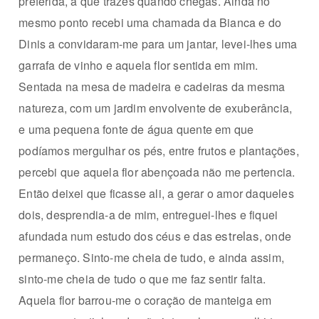
preferida, a que trazes quando chegas. Ainda no
mesmo ponto recebi uma chamada da Bianca e do
Dinis a convidaram-me para um jantar, levei-lhes uma
garrafa de vinho e aquela flor sentida em mim.
Sentada na mesa de madeira e cadeiras da mesma
natureza, com um jardim envolvente de exuberância,
e uma pequena fonte de água quente em que
podíamos mergulhar os pés, entre frutos e plantações,
percebi que aquela flor abençoada não me pertencia.
Então deixei que ficasse ali, a gerar o amor daqueles
dois, desprendia-a de mim, entreguei-lhes e fiquei
estrelas
afundada num estudo dos céus e das
, onde
permaneço. Sinto-me cheia de tudo, e ainda assim,
sinto-me cheia de tudo o que me faz sentir falta.
Aquela flor barrou-me o coração de manteiga em