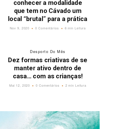
conhecer a modalidade
que tem no Cávado um
local “brutal” para a prática
Nov 9, 2020
0 Comentários
6 min Leitura
Desporto Do Mês
Dez formas criativas de se
manter ativo dentro de
casa… com as crianças!
Mai 12, 2020
0 Comentários
2 min Leitura