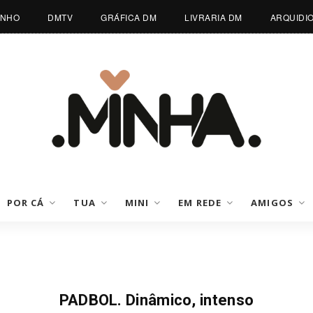
INHO
DMTV
GRÁFICA DM
LIVRARIA DM
ARQUIDI
POR CÁ
TUA
MINI
EM REDE
AMIGOS
Desporto Do Mês
PADBOL. Dinâmico, intenso