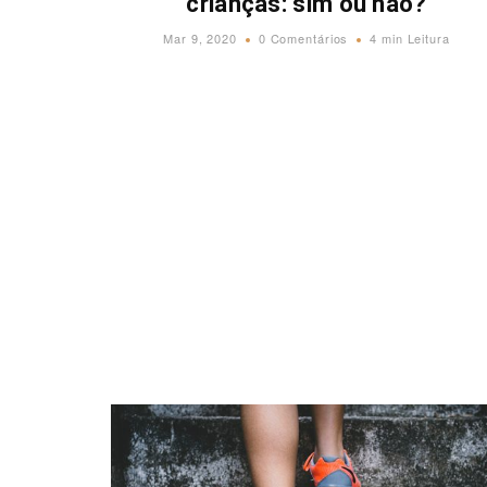
crianças: sim ou não?
Mar 9, 2020
0 Comentários
4 min Leitura