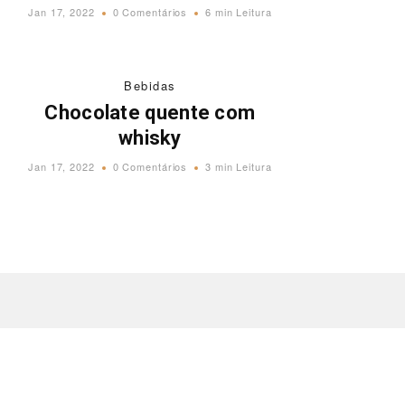
Jan 17, 2022
0 Comentários
6 min Leitura
Bebidas
Chocolate quente com
whisky
Jan 17, 2022
0 Comentários
3 min Leitura