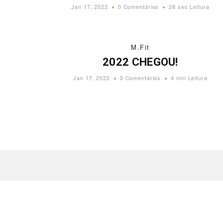
Jan 17, 2022
0 Comentários
28 sec Leitura
M.Fit
2022 CHEGOU!
Jan 17, 2022
0 Comentários
4 min Leitura