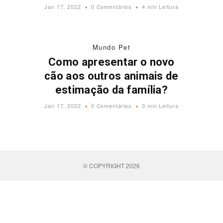
Jan 17, 2022
0 Comentários
4 min Leitura
Mundo Pet
Como apresentar o novo
cão aos outros animais de
estimação da família?
Jan 17, 2022
0 Comentários
3 min Leitura
© COPYRIGHT 2026