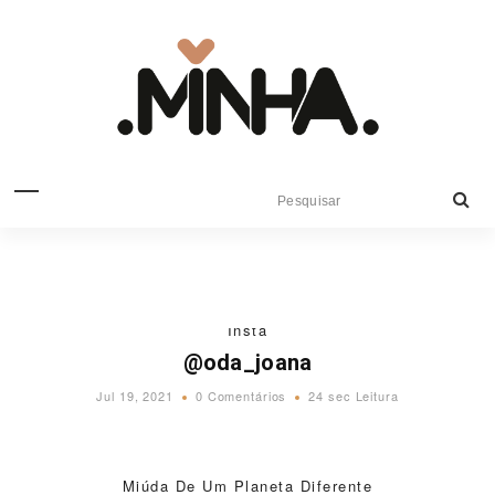
Insta
@oda_joana
Jul 19, 2021
0 Comentários
24 sec Leitura
Miúda De Um Planeta Diferente