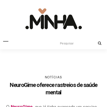
NOTÍCIAS
NeuroGime oferece rastreios de saúde
mental
O
, que já tinha avançado um serviço
NeuroGime