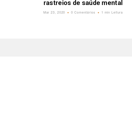
rastreios de saúde mental
Mar 23, 2020
0 Comentários
1 min Leitura