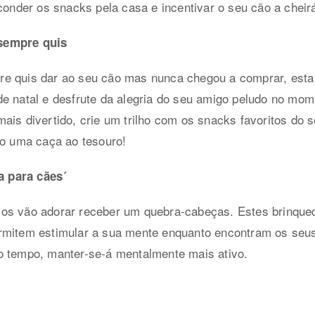
conder os snacks pela casa e incentivar o seu cão a cheirá
sempre quis
e quis dar ao seu cão mas nunca chegou a comprar, esta é
e natal e desfrute da alegria do seu amigo peludo no mome
ais divertido, crie um trilho com os snacks favoritos do 
mo uma caça ao tesouro!
 para cães´
os vão adorar receber um quebra-cabeças. Estes brinque
rmitem estimular a sua mente enquanto encontram os seu
o tempo, manter-se-á mentalmente mais ativo.