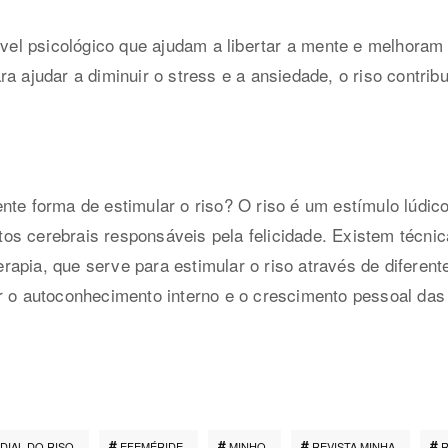
nível psicológico que ajudam a libertar a mente e melhor
a ajudar a diminuir o stress e a ansiedade, o riso contrib
te forma de estimular o riso? O riso é um estímulo lúdico,
uitos cerebrais responsáveis pela felicidade. Existem técni
apia, que serve para estimular o riso através de diferent
r o autoconhecimento interno e o crescimento pessoal das
DIAL DO RISO
EFEMÉRIDE
MINHO
REVISTA MINHA
R