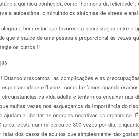
stância química conhecida como “hormona da felicidade”, 
va a autoestima, diminuindo os sintomas de stress e ans
alegria e bem estar que favorece a socialização entre gr
de que a saúde de uma pessoa é proporcional às vezes que
agie os outros!!!
ças
as! Quando crescemos, as complicações e as preocupações 
 espontaneidade e fluidez, como fazíamos quando éramos 
circunstâncias da vida adulta e tentarmos encaixar nas di
que muitas vezes nos esqueçamos da importância do riso
 ajudam a libertar as energias negativas do organismo. É
10 anos, costumam rir cerca de 300 vezes por dia, enquan
m falar dos casos de adultos que simplesmente não gostam 