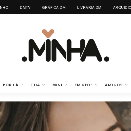
INHO
DMTV
GRÁFICA DM
LIVRARIA DM
ARQUIDI
POR CÁ
TUA
MINI
EM REDE
AMIGOS