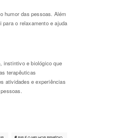
am o humor das pessoas. Além
ui para o relaxamento e ajuda
 instintivo e biológico que
cas terapêuticas
es atividades e experiências
 pessoas.
IR
RIR É O MELHOR REMÉDIO