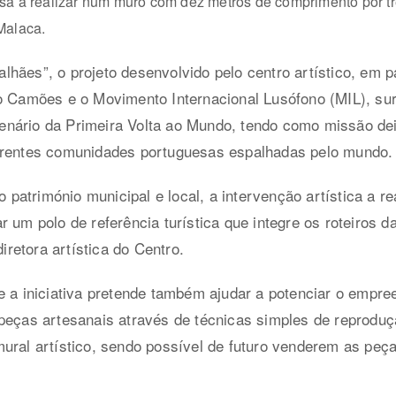
sa a realizar num muro com dez metros de comprimento por trê
Malaca.
hães”, o projeto desenvolvido pelo centro artístico, em 
to Camões e o Movimento Internacional Lusófono (MIL), su
nário da Primeira Volta ao Mundo, tendo como missão de
erentes comunidades portuguesas espalhadas pelo mundo.
 o património municipal e local, a intervenção artística a 
 um polo de referência turística que integre os roteiros d
diretora artística do Centro.
e a iniciativa pretende também ajudar a potenciar o empre
peças artesanais através de técnicas simples de reproduçã
ural artístico, sendo possível de futuro venderem as peças