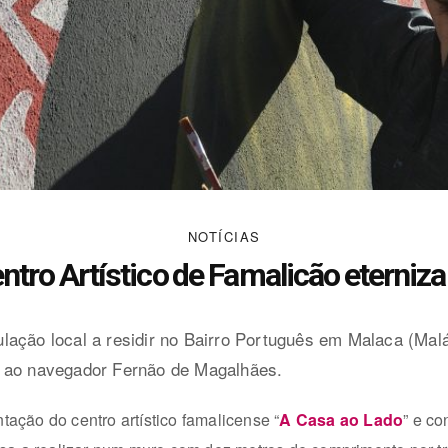
NOTÍCIAS
tro Artístico de Famalicão eterni
ação local a residir no Bairro Português em Malaca (Malá
m ao navegador Fernão de Magalhães.
ntação do centro artístico famalicense “
A Casa ao Lado
” e co