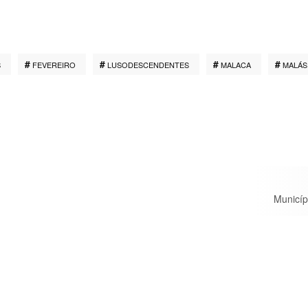
S
FEVEREIRO
LUSODESCENDENTES
MALACA
MALÁS
Municíp