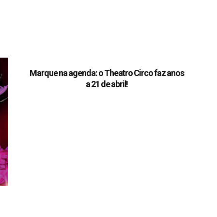
Marque na agenda: o Theatro Circo faz anos
a 21 de abril!