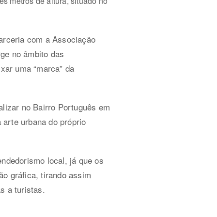
s metros de altura, situado no
parceria com a Associação
rge no âmbito das
ixar uma “marca” da
realizar no Bairro Português em
a arte urbana do próprio
endedorismo local, já que os
o gráfica, tirando assim
 a turistas.