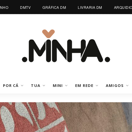
INHO
DMTV
GRÁFICA DM
LIVRARIA DM
ARQUIDI
POR CÁ
TUA
MINI
EM REDE
AMIGOS