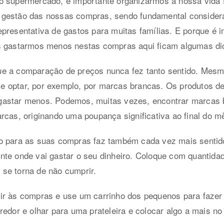
o supermercado, é importante organizarmos a nossa vida
 gestão das nossas compras, sendo fundamental conside
presentativa de gastos para muitas famílias. E porque é 
s gastarmos menos nestas compras aqui ficam algumas di
e a comparação de preços nunca fez tanto sentido. Mesm
e optar, por exemplo, por marcas brancas. Os produtos 
gastar menos. Podemos, muitas vezes, encontrar marcas 
rcas, originando uma poupança significativa ao final do m
o para as suas compras faz também cada vez mais sentido
nte onde vai gastar o seu dinheiro. Coloque com quantida
l se torna de não cumprir.
 ir às compras e use um carrinho dos pequenos para faz
edor e olhar para uma prateleira e colocar algo a mais no