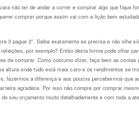
ara não ter de andar a correr e comprar algo que fique f
 querer comprar porque assim vai com a lição bem estudad
re 3 pague 2”. Saiba exatamente se precisa e não olhe só
 refeições, por exemplo? Então desta forma pode olhar pa
tes de comprar. Como costumo dizer, faça bem as contas 
a altura onde tudo está mais caro e os rendimentos se m
s, fazermos a diferença e aos poucos percebermos que aqu
a carteira agradece. Por isso não compre por comprar mes
 do seu orçamento muito detalhadamente e com toda a at