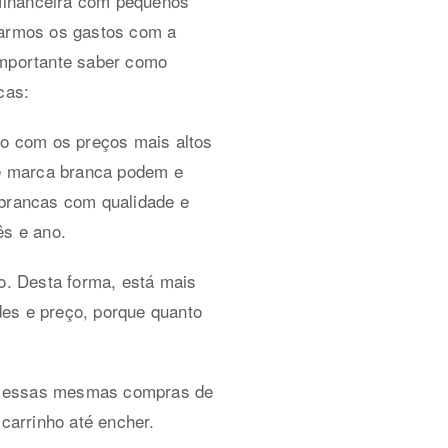
 financeira com pequenos
rarmos os gastos com a
importante saber como
cas:
o com os preços mais altos
de marca branca podem e
brancas com qualidade e
ês e ano.
. Desta forma, está mais
des e preço, porque quanto
er essas mesmas compras de
 carrinho até encher.