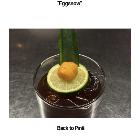
“Eggsnow”
Back to Pinã