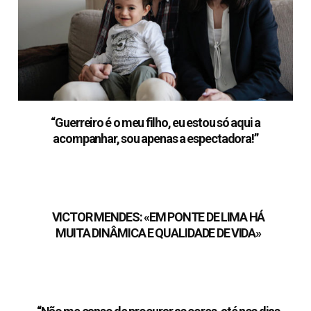
“Guerreiro é o meu filho, eu estou só aqui a
acompanhar, sou apenas a espectadora!”
VICTOR MENDES: «EM PONTE DE LIMA HÁ
MUITA DINÂMICA E QUALIDADE DE VIDA»