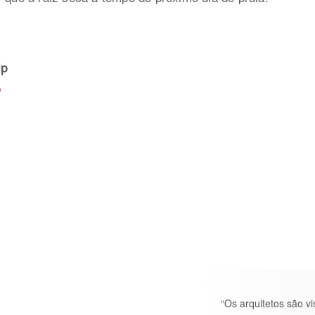
Up
p
“Os arquitetos são v