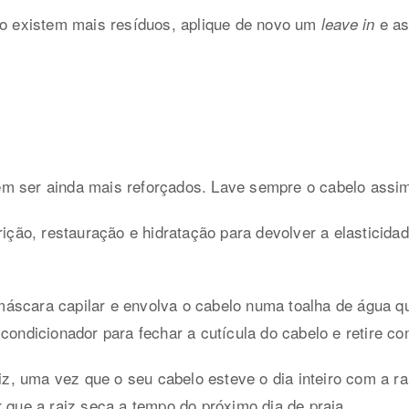
ão existem mais resíduos, aplique de novo um
e as
leave in
m ser ainda mais reforçados. Lave sempre o cabelo assim
rição, restauração e hidratação para devolver a elasticidade
áscara capilar e envolva o cabelo numa toalha de água qu
 condicionador para fechar a cutícula do cabelo e retire c
aiz, uma vez que o seu cabelo esteve o dia inteiro com a r
r que a raiz seca a tempo do próximo dia de praia.