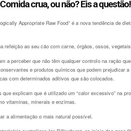
Comida crua, ou não? Eis a questão!
ogically Appropriate Raw Food” é a nova tendência de diet
a refeição ao seu cão com carne, órgãos, ossos, vegetais,
 a perceber que não têm qualquer controlo na ração que
conservantes e produtos químicos que podem prejudicar a 
cas com determinados aditivos que são colocados.
s que explicam que é utilizado um “calor excessivo” na pr
omo vitaminas, minerais e enzimas.
nar a alimentação o mais natural possível.
terinário australiano Ian Billinghurst, no início dos anos 9