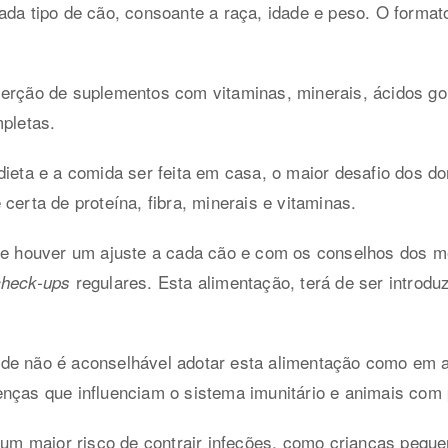
cada tipo de cão, consoante a raça, idade e peso. O form
erção de suplementos com vitaminas, minerais, ácidos gor
mpletas.
dieta e a comida ser feita em casa, o maior desafio dos do
certa de proteína, fibra, minerais e vitaminas.
se houver um ajuste a cada cão e com os conselhos dos mé
regulares. Esta alimentação, terá de ser introdu
check-ups
de não é aconselhável adotar esta alimentação como em a
nças que influenciam o sistema imunitário e animais com 
 maior risco de contrair infeções, como crianças peque