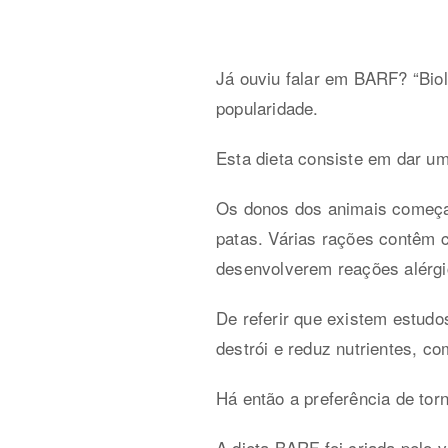
Já ouviu falar em BARF? “Biol
popularidade.
Esta dieta consiste em dar um
Os donos dos animais começam
patas. Várias rações contêm 
desenvolverem reações alérgi
De referir que existem estudo
destrói e reduz nutrientes, c
Há então a preferência de tor
A dieta BARF foi criada pelo ve