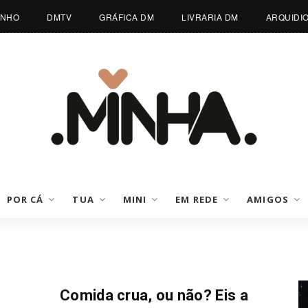
INHO
DMTV
GRÁFICA DM
LIVRARIA DM
ARQUIDI
POR CÁ
TUA
MINI
EM REDE
AMIGOS
Mundo Pet
Comida crua, ou não? Eis a