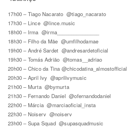
17h00 – Tiago Nacarato @tiago_nacarato
17h30 – Lince @lince.music
18h00 – Irma @irma_______________
18h30 – Filho da Mãe @umfilhodamae
19h00 – André Sardet @andresardetoficial
19h30 – Tomás Adrião @tomas__adriao
20h00 – Chico da Tina @chicodatina_almostofficial
20h30 – April Ivy @aprilivymusic
21h00 – Murta @bymurta
21h30 – Fernando Daniel @ofernandodaniel
22h00 – Márcia @marciaoficial_insta
22h30 – Noiserv @noiserv
23h00 – Supa Squad @supasquadmusic