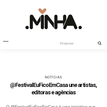
NOTÍCIAS
@FestivalEuFicoEmCasa une artistas,
editoras e agências
O @FestivalEuFicoEmCasa é uma iniciativa que