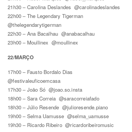
21h30 – Carolina Deslandes @carolinadeslandes
22h00 – The Legendary Tigerman
@thelegendarytigerman
22h30 – Ana Bacalhau @anabacalhau
23h00 – Moullinex @moullinex
22/MARÇO
17h00 – Fausto Bordalo Dias
@festivaleuficoemcasa
17h30 – João Só @joao.so.insta
18h00 – Sara Correia @saracorreiafado
18h30 – Júlio Resende @julioresende.piano
19h00 – Selma Uamusse @selma_uamusse
19h30 – Ricardo Ribeiro @ricardoribeiromusic