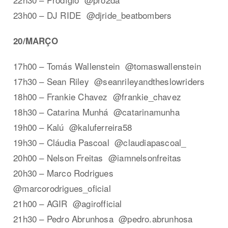
23h00 – DJ RIDE @djride_beatbombers
20/MARÇO
17h00 – Tomás Wallenstein @tomaswallenstein
17h30 – Sean Riley @seanrileyandtheslowriders
18h00 – Frankie Chavez @frankie_chavez
18h30 – Catarina Munhá @catarinamunha
19h00 – Kalú @kaluferreira58
19h30 – Cláudia Pascoal @claudiapascoal_
20h00 – Nelson Freitas @iamnelsonfreitas
20h30 – Marco Rodrigues
@marcorodrigues_oficial
21h00 – AGIR @agirofficial
21h30 – Pedro Abrunhosa @pedro.abrunhosa