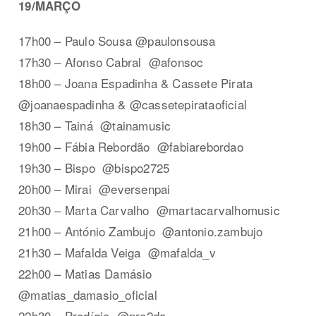
19/MARÇO
17h00 – Paulo Sousa @paulonsousa
17h30 – Afonso Cabral @afonsoc
18h00 – Joana Espadinha & Cassete Pirata
@joanaespadinha & @cassetepirataoficial
18h30 – Tainá @tainamusic
19h00 – Fábia Rebordão @fabiarebordao
19h30 – Bispo @bispo2725
20h00 – Mirai @eversenpai
20h30 – Marta Carvalho @martacarvalhomusic
21h00 – António Zambujo @antonio.zambujo
21h30 – Mafalda Veiga @mafalda_v
22h00 – Matias Damásio
@matias_damasio_oficial
22h30 – Prodígio @pro2da