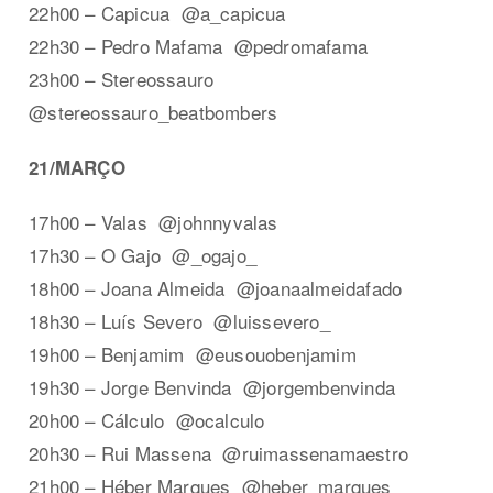
22h00 – Capicua @a_capicua
22h30 – Pedro Mafama @pedromafama
23h00 – Stereossauro
@stereossauro_beatbombers
21/MARÇO
17h00 – Valas @johnnyvalas
17h30 – O Gajo @_ogajo_
18h00 – Joana Almeida @joanaalmeidafado
18h30 – Luís Severo @luissevero_
19h00 – Benjamim @eusouobenjamim
19h30 – Jorge Benvinda @jorgembenvinda
20h00 – Cálculo @ocalculo
20h30 – Rui Massena @ruimassenamaestro
21h00 – Héber Marques @heber_marques