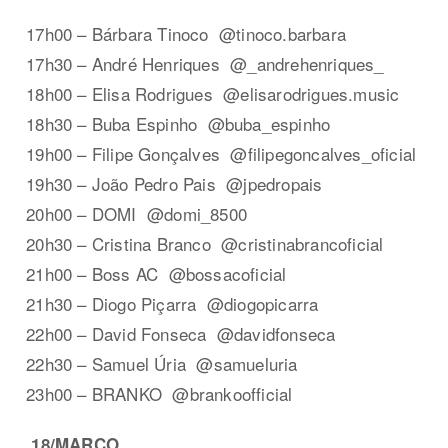
17h00 – Bárbara Tinoco @tinoco.barbara
17h30 – André Henriques @_andrehenriques_
18h00 – Elisa Rodrigues @elisarodrigues.music
18h30 – Buba Espinho @buba_espinho
19h00 – Filipe Gonçalves @filipegoncalves_oficial
19h30 – João Pedro Pais @jpedropais
20h00 – DOMI @domi_8500
20h30 – Cristina Branco @cristinabrancoficial
21h00 – Boss AC @bossacoficial
21h30 – Diogo Piçarra @diogopicarra
22h00 – David Fonseca @davidfonseca
22h30 – Samuel Úria @samueluria
23h00 – BRANKO @brankoofficial
18/MARÇO