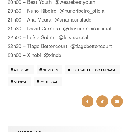
20h00 – Best Youth @wearebestyouth
20h30 – Nuno Ribeiro @nunoribeiro_oficial
21h00 – Ana Moura @anamourafado
21h30 – David Carreira @davidcarreiraoficial
22h00 – Luísa Sobral @luisasobral
22h30 – Tiago Bettencourt @tiagobettencourt
23h00 – Xinobi @xinobi
ARTISTAS
COVID-19
FESTIVAL EU FICO EM CASA
MÚSICA
PORTUGAL