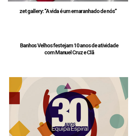
zet gallery: “A vida é um emaranhado de nós”
Banhos Velhos festejam 10 anos de atividade
com Manuel Cruz e Clã