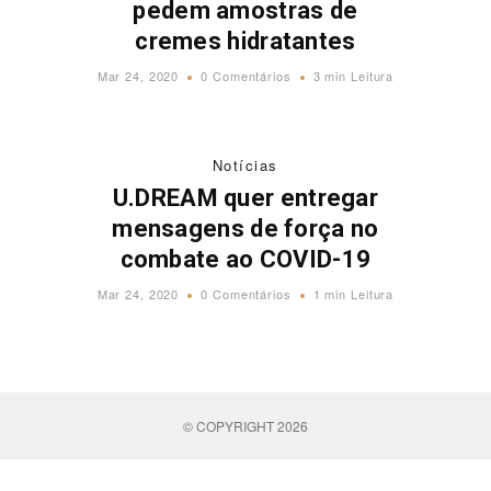
pedem amostras de
cremes hidratantes
Mar 24, 2020
0 Comentários
3 min Leitura
Notícias
U.DREAM quer entregar
mensagens de força no
combate ao COVID-19
Mar 24, 2020
0 Comentários
1 min Leitura
© COPYRIGHT 2026