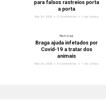
para falsos rastreios porta
a porta
Mar 24, 2020
0 Comentários
1 min Leitura
Notícias
Braga ajuda infetados por
Covid-19 a tratar dos
animais
Mar 24, 2020
0 Comentários
1 min Leitura