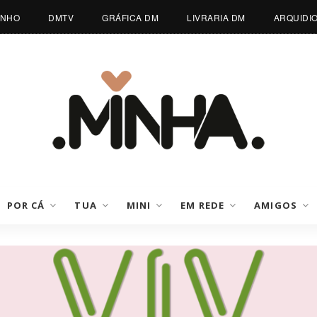
INHO
DMTV
GRÁFICA DM
LIVRARIA DM
ARQUIDI
POR CÁ
TUA
MINI
EM REDE
AMIGOS