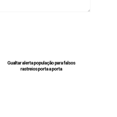
Gualtar alerta população para falsos
rastreios porta a porta