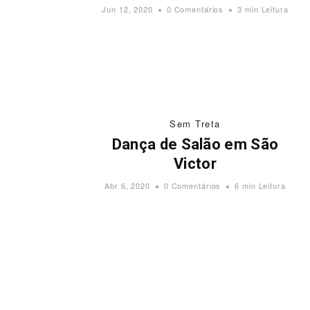
Jun 12, 2020
0 Comentários
3 min Leitura
Sem Treta
Dança de Salão em São
Victor
Abr 6, 2020
0 Comentários
6 min Leitura