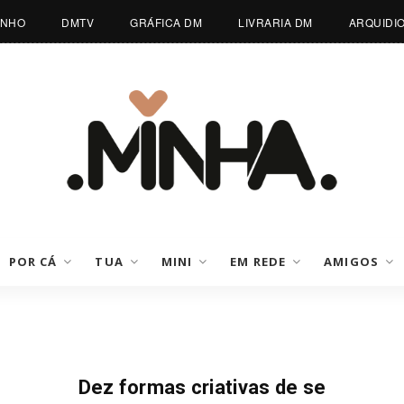
INHO
DMTV
GRÁFICA DM
LIVRARIA DM
ARQUIDI
POR CÁ
TUA
MINI
EM REDE
AMIGOS
Desporto Do Mês
Dez formas criativas de se