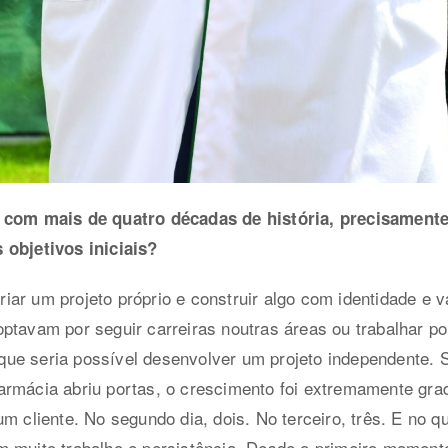
á com mais de quatro décadas de história, precisament
 objetivos iniciais?
 criar um projeto próprio e construir algo com identidade e
ptavam por seguir carreiras noutras áreas ou trabalhar por
ue seria possível desenvolver um projeto independente.
armácia abriu portas, o crescimento foi extremamente gra
m cliente. No segundo dia, dois. No terceiro, três. E no q
 muito trabalho e persistência. Desde o primeiro momento