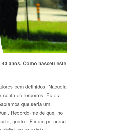
e 43 anos. Como nasceu este
 valores bem definidos. Naquela
 conta de terceiros. Eu e a
 Sabíamos que seria um
dual. Recordo-me de que, no
uarto, quatro. Foi um percurso
 defini um princípio