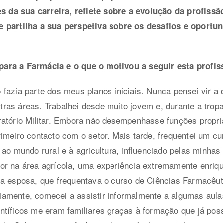
da sua carreira, reflete sobre a evolução da profissão
e partilha a sua perspetiva sobre os desafios e oportu
ara a Farmácia e o que o motivou a seguir esta profis
fazia parte dos meus planos iniciais. Nunca pensei vir a 
ras áreas. Trabalhei desde muito jovem e, durante a trop
ratório Militar. Embora não desempenhasse funções propr
imeiro contacto com o setor. Mais tarde, frequentei um cu
ao mundo rural e à agricultura, influenciado pelas minhas 
or na área agrícola, uma experiência extremamente enri
ha esposa, que frequentava o curso de Ciências Farmacêut
amente, comecei a assistir informalmente a algumas aula
ntíficos me eram familiares graças à formação que já pos