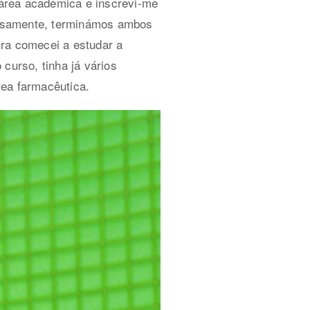
a área académica e inscrevi-me
iosamente, terminámos ambos
ura comecei a estudar a
curso, tinha já vários
rea farmacêutica.