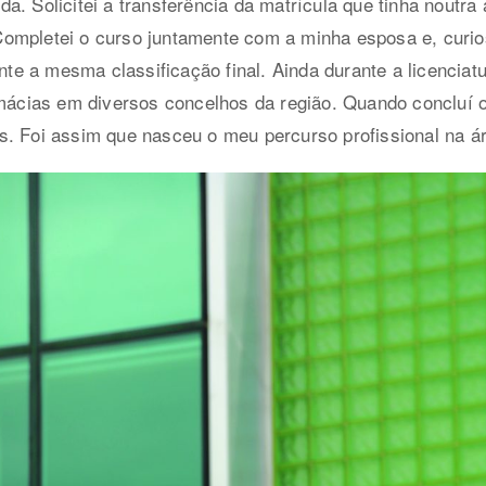
a. Solicitei a transferência da matrícula que tinha noutr
Completei o curso juntamente com a minha esposa e, cur
e a mesma classificação final. Ainda durante a licenciat
rmácias em diversos concelhos da região. Quando concluí o 
s. Foi assim que nasceu o meu percurso profissional na á