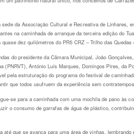
com um património natural único, nos concelhos de Carraze
a sede da Associação Cultural e Recreativa de Linhares, 
pantes na caminhada de arranque da terceira edição do Tua
s quase dez quilómetros do PR5 CRZ – Trilho das Quedas d
ndas do presidente da Câmara Municipal, João Gonçalves, 
Tua (PNRVT), António Luís Marques, Domingos Pires, da 
el pela estruturação do programa do festival de caminhad
antir que todos usufruem da experiência sem contratempos
 segue-se para a caminhada com uma mochila de pano às co
uzir o consumo de garrafas de água de plástico, contribu
a até que se avança para uma área de vinhas, lembrando q