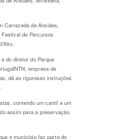
da de Ansiães, Mirandela,
em Carrazeda de Ansiães,
 Festival de Percursos
’Alto.
e do diretor do Parque
PortugalNTN, empresa de
as, dá as rigorosas instruções
.
stas, contendo um cantil e um
indo assim para a preservação
ue o município faz parte do