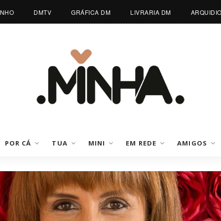
INHO
DMTV
GRÁFICA DM
LIVRARIA DM
ARQUIDI
POR CÁ
TUA
MINI
EM REDE
AMIGOS