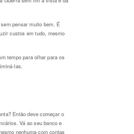
 Guerra sem fim à vista e da
r sem pensar muito bem. É
duzir custos em tudo, mesmo
um tempo para olhar para os
iminá-las.
onta? Então deve começar o
ncários. Vá ao seu banco e
u mesmo nenhuma com contas