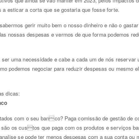
ivos que ainda se vão manter em 2023, pelos impactos da
 a esticar a corta que se gostaria que fosse forte.
 sabermos gerir muito bem o nosso dinheiro e não o gasta
o das nossas despesas e vermos de que forma podemos re
 ser uma necessidade e cabe a cada um de nós reservar 
omo podemos negociar para reduzir despesas ou mesmo el
as dicas:
nco
atados com o seu banco? Paga comissão de gestão de c
 são os custos que paga com os produtos e serviços ba
e analise se pode ter menos despesas com a sua conta o