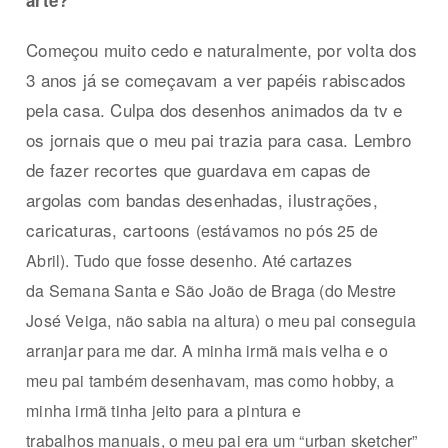
arte?
Começou muito cedo e naturalmente, por volta dos
3 anos já se começavam a ver papéis rabiscados
pela casa. Culpa dos desenhos animados da tv e
os jornais que o meu pai trazia para casa. Lembro
de fazer recortes que guardava em capas de
argolas com bandas desenhadas, ilustrações,
caricaturas, cartoons
(estávamos no pós 25 de
Abril). Tudo
que fosse desenho. Até cartazes
da
Semana Santa e São João de Braga
(do Mestre
José Veiga, não sabia na
altura) o meu pai conseguia
arran
jar para me dar. A minha irmã mais
velha e o
meu pai também desenha
vam, mas como hobby, a
minha irmã
tinha jeito para a pintura e
trabalhos
manuais, o meu pai era um “urban
sketcher”