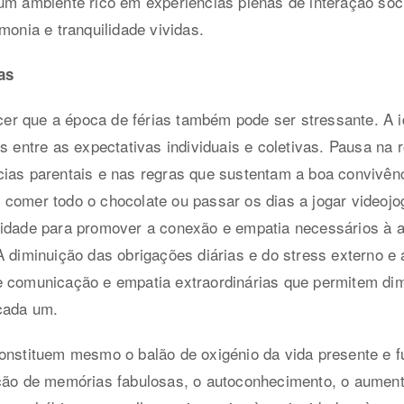
m ambiente rico em experiências plenas de interação socia
monia e tranquilidade vividas.
as
r que a época de férias também pode ser stressante. A id
s entre as expectativas individuais e coletivas. Pausa na r
cias parentais e nas regras que sustentam a boa convivên
comer todo o chocolate ou passar os dias a jogar videojog
nidade para promover a conexão e empatia necessários à 
 diminuição das obrigações diárias e do stress externo e a
e comunicação e empatia extraordinárias que permitem dim
cada um.
onstituem mesmo o balão de oxigénio da vida presente e f
ação de memórias fabulosas, o autoconhecimento, o aumen