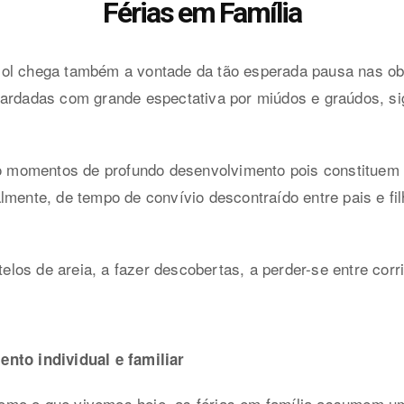
Férias em Família
ol chega também a vontade da tão esperada pausa nas ob
uardadas com grande espectativa por miúdos e graúdos, s
são momentos de profundo desenvolvimento pois constituem
lmente, de tempo de convívio descontraído entre pais e fi
stelos de areia, a fazer descobertas, a perder-se entre co
nto individual e familiar
omo o que vivemos hoje, as férias em família assumem u