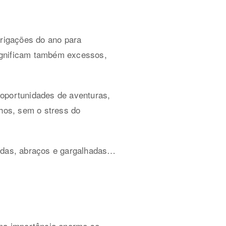
rigações do ano para
ignificam também excessos,
 oportunidades de aventuras,
lhos, sem o stress do
rridas, abraços e gargalhadas…
ma importância enorme se