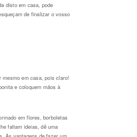
a disto em casa, pode
esqueçam de finalizar o vosso
r mesmo em casa, pois claro!
bonita e coloquem mãos à
formado em flores, borboletas
lhe faltam ideias, dê uma
s. As vantagens de fazer um