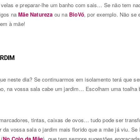
 velas e preparar-lhe um banho com sais… Se não tem nad
tigos na
ou na
, por exemplo. Não se 
Mãe Natureza
BioVó
gem à mãe!
ARDIM
que neste dia? Se continuarmos em isolamento terá que se
o, na vossa sala cabe um jardim… Escolham uma toalha 
, marcadores, tintas, caixas de ovos… tudo pode ser trans
 da vossa sala o jardim mais florido que a mãe já viu. Se 
 (
), que tem sempre sugestões engraçada
No Colo da Mãe