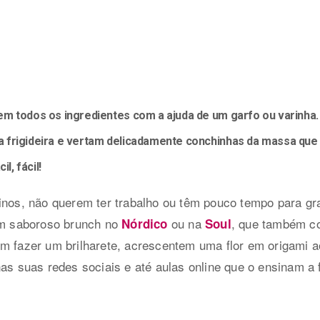
em todos os ingredientes com a ajuda de um garfo ou varinh
 frigideira e vertam delicadamente conchinhas da massa que
l, fácil!
inos, não querem ter trabalho ou têm pouco tempo para gr
m saboroso brunch no
ou na
, que também co
Nórdico
Soul
m fazer um brilharete, acrescentem uma flor em origami a
nas suas redes sociais e até aulas online que o ensinam a 