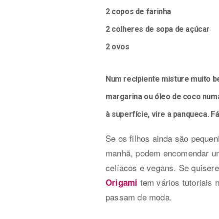
2 copos de farinha
2 colheres de sopa de açúcar
2 ovos
Num recipiente misture muito b
margarina ou óleo de coco numa
à superfície, vire a panqueca. Fáci
Se os filhos ainda são pequen
manhã, podem encomendar u
celíacos e vegans. Se quisere
tem vários tutoriais 
Origami
passam de moda.