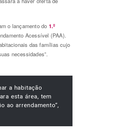
assará a haver oferta de
ram o lançamento do
1.º
endamento Acessível (PAA).
bitacionais das famílias cujo
suas necessidades”.
nar a habitação
ara esta área, tem
oio ao arrendamento”,