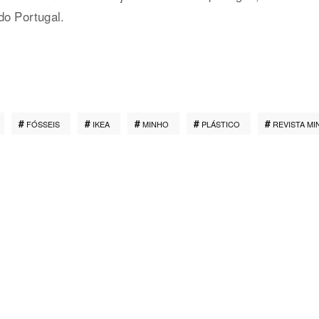
do Portugal.
FÓSSEIS
IKEA
MINHO
PLÁSTICO
REVISTA MI