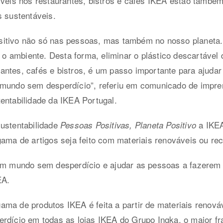
íveis nos restaurantes, bistros e cafés IKEA estão também
s sustentáveis.
itivo não só nas pessoas, mas também no nosso planeta.
 ambiente. Desta forma, eliminar o plástico descartável
ntes, cafés e bistros, é um passo importante para ajudar
 mundo sem desperdício”, referiu em comunicado de impr
entabilidade da IKEA Portugal.
sustentabilidade
a IKEA
Pessoas Positivas, Planeta Positivo
gama de artigos seja feito com materiais renováveis ou rec
 um mundo sem desperdício e ajudar as pessoas a fazerem
EA.
ama de produtos IKEA é feita a partir de materiais renov
erdício em todas as lojas IKEA do Grupo Ingka, o maior f