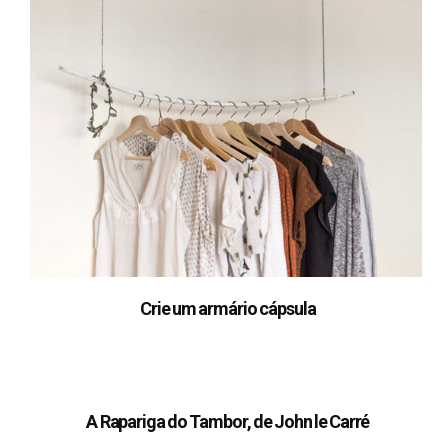
Crie um armário cápsula
A Rapariga do Tambor, de John le Carré