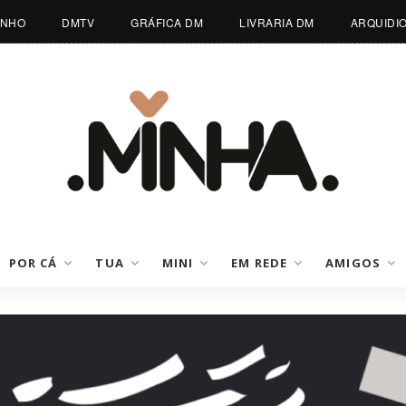
INHO
DMTV
GRÁFICA DM
LIVRARIA DM
ARQUIDI
POR CÁ
TUA
MINI
EM REDE
AMIGOS