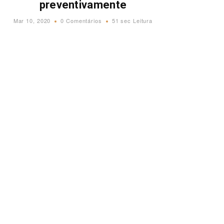
preventivamente
Mar 10, 2020
0 Comentários
51 sec Leitura