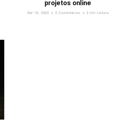
projetos online
Abr 16, 2020
0 Comentários
2 min Leitura