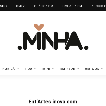
INHO
DMTV
GRÁFICA DM
LIVRARIA DM
ARQUIDI
POR CÁ
TUA
MINI
EM REDE
AMIGOS
Notícias
Ent’Artes inova com