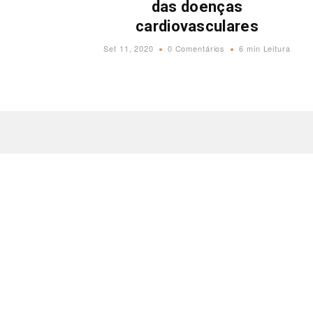
das doenças
cardiovasculares
Set 11, 2020
0 Comentários
6 min Leitura