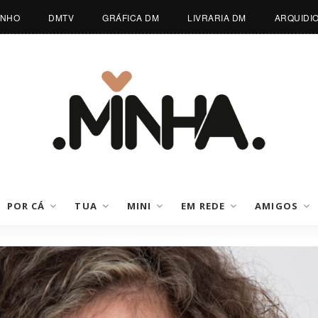
INHO
DMTV
GRÁFICA DM
LIVRARIA DM
ARQUIDI
POR CÁ
TUA
MINI
EM REDE
AMIGOS