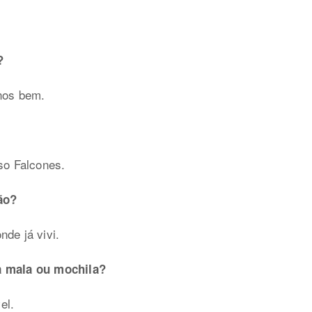
?
-nos bem.
nso Falcones.
ão?
nde já vivi.
a mala ou mochila?
el.