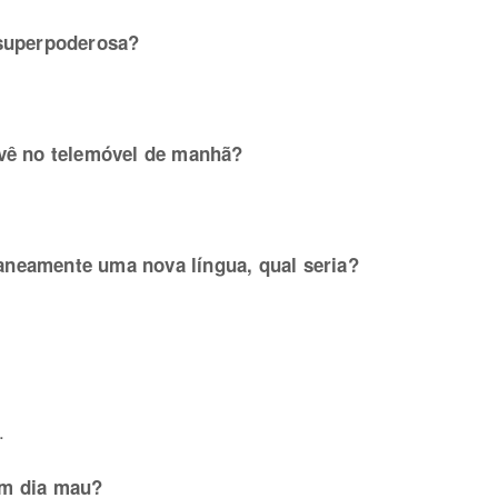
 superpoderosa?
 vê no telemóvel de manhã?
aneamente uma nova língua, qual seria?
.
um dia mau?