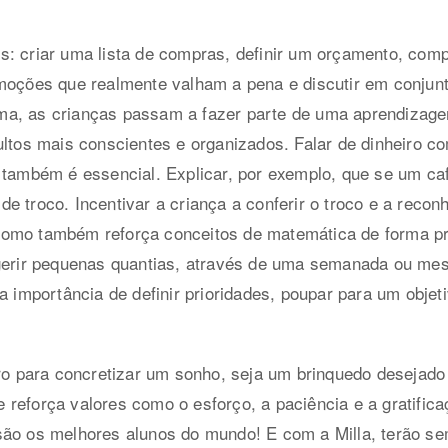
s: criar uma lista de compras, definir um orçamento, com
omoções que realmente valham a pena e discutir em conjun
a, as crianças passam a fazer parte de uma aprendizagem
ultos mais conscientes e organizados. Falar de dinheiro co
, também é essencial. Explicar, por exemplo, que se um c
e troco. Incentivar a criança a conferir o troco e a reco
omo também reforça conceitos de matemática de forma pr
 gerir pequenas quantias, através de uma semanada ou mes
a importância de definir prioridades, poupar para um objeti
iro para concretizar um sonho, seja um brinquedo desejado
reforça valores como o esforço, a paciência e a gratificaç
são os melhores alunos do mundo! E com a Milla, terão se