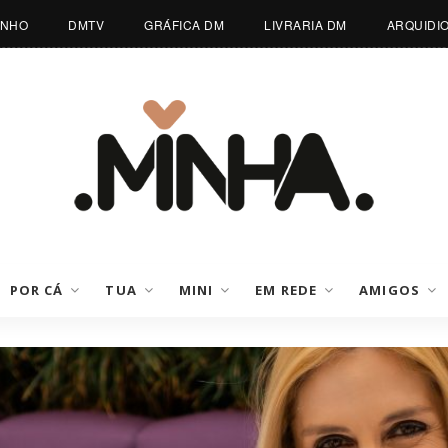
INHO
DMTV
GRÁFICA DM
LIVRARIA DM
ARQUIDI
POR CÁ
TUA
MINI
EM REDE
AMIGOS