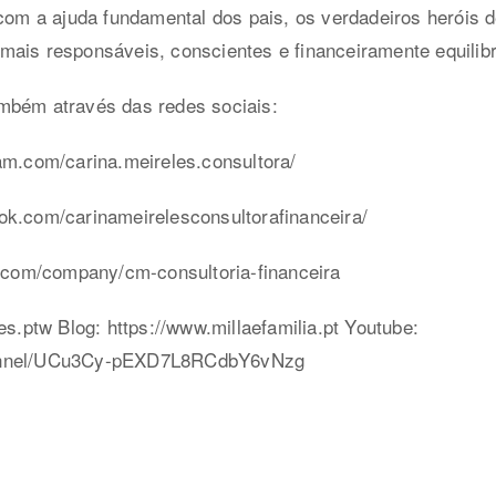
 com a ajuda fundamental dos pais, os verdadeiros heróis d
mais responsáveis, conscientes e financeiramente equilib
mbém através das redes sociais:
am.com/carina.meireles.consultora/
ok.com/carinameirelesconsultorafinanceira/
n.com/company/cm-consultoria-financeira
es.ptw Blog: https://www.millaefamilia.pt Youtube:
hannel/UCu3Cy-pEXD7L8RCdbY6vNzg