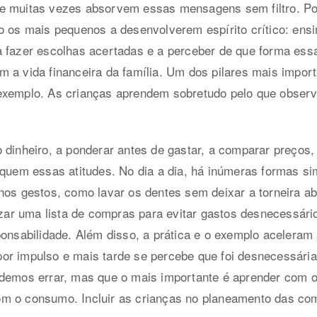
e muitas vezes absorvem essas mensagens sem filtro. Por
o os mais pequenos a desenvolverem espírito crítico: ensin
a fazer escolhas acertadas e a perceber de que forma ess
 a vida financeira da família. Um dos pilares mais impor
exemplo. As crianças aprendem sobretudo pelo que obser
 dinheiro, a ponderar antes de gastar, a comparar preços,
iquem essas atitudes. No dia a dia, há inúmeras formas sim
nos gestos, como lavar os dentes sem deixar a torneira a
lizar uma lista de compras para evitar gastos desnecessár
ponsabilidade. Além disso, a prática e o exemplo acelera
r impulso e mais tarde se percebe que foi desnecessária,
demos errar, mas que o mais importante é aprender com os
m o consumo. Incluir as crianças no planeamento das com