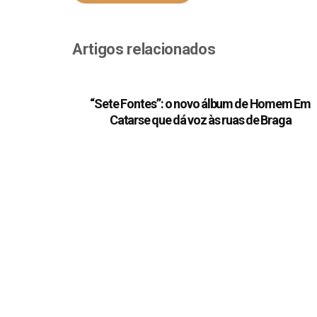
Artigos relacionados
“Sete Fontes”: o novo álbum de Homem Em
Catarse que dá voz às ruas de Braga