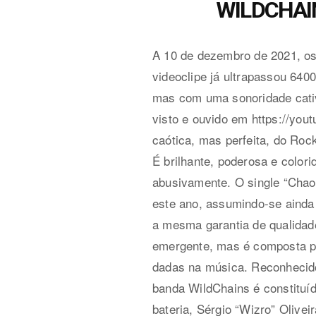
WILDCHAINS
A 10 de dezembro de 2021, os
videoclipe já ultrapassou 64
mas com uma sonoridade cativa
visto e ouvido em https://yo
caótica, mas perfeita, do Roc
É brilhante, poderosa e colori
abusivamente. O single “Chao
este ano, assumindo-se ainda
a mesma garantia de qualidad
emergente, mas é composta po
dadas na música. Reconhecido
banda WildChains é constituíd
bateria, Sérgio “Wizro” Olive