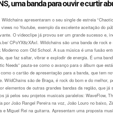
, uma banda para ouvir e curtir a
 Wildchains apresentaram o seu single de estreia “Chaot
00 views no Youtube, exemplo da excelente aceitação do p
nte. O videoclipe já provou ser um grande sucesso e, inc
utu.be/ CPoYX8zXAxI. Wildchains são uma banda de rock 
k Moderno com Old School. A sua música é uma fusão entre
da, que faz saltar, vibrar e explodir de energia. É uma band
tic Needs” pauta-se como o avanço para o álbum que está 
 como o cartão de apresentação para a banda, que tem n
e. WildChains são de Braga, é rock do bom e do melhor, 
r elementos de outras grandes bandas da região, que já s
s já pelos seu projetos musicais paralelos: WaveFlow, Th
a por João Rangel Pereira na voz, João Louro no baixo, Zé
ira e Miguel Rei na guitarra. Apresentam uma proposta mus