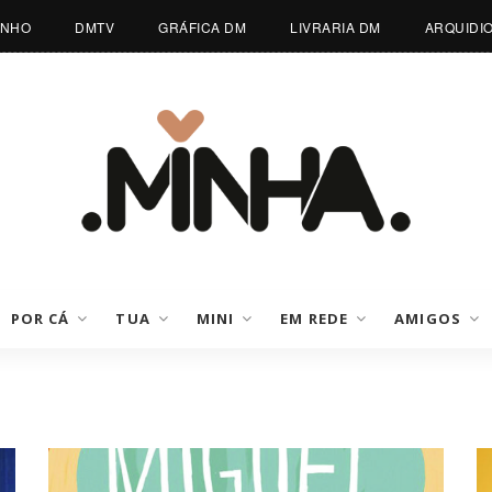
INHO
DMTV
GRÁFICA DM
LIVRARIA DM
ARQUIDI
POR CÁ
TUA
MINI
EM REDE
AMIGOS