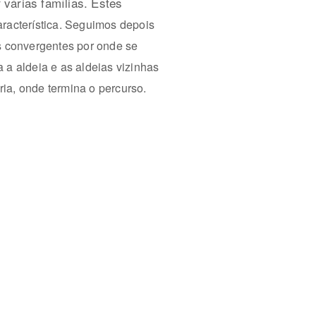
árias famílias. Estes
racterística. Seguimos depois
des convergentes por onde se
 a aldeia e as aldeias vizinhas
ia, onde termina o percurso.