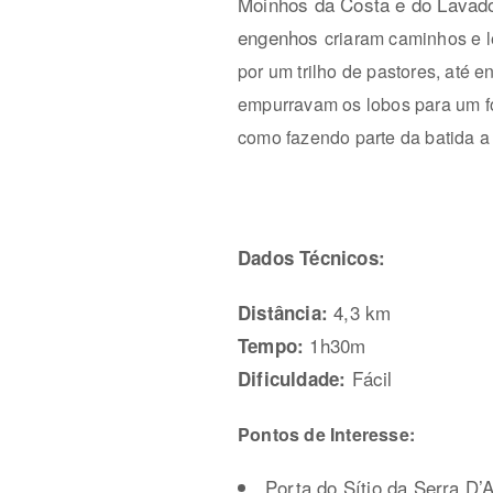
Moinhos da Costa e do Lavadou
engenhos
criaram caminhos e l
por um trilho de pastores, até 
empurravam os lobos para um fos
como fazendo parte da batida a 
Dados Técnicos:
4,3 km
Distância:
1h30m
Tempo:
Fácil
Dificuldade:
Pontos de Interesse:
Porta do Sítio da Serra D’