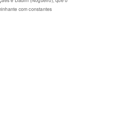
ães e Dadim (Nogueiró), que o
aminhante com constantes