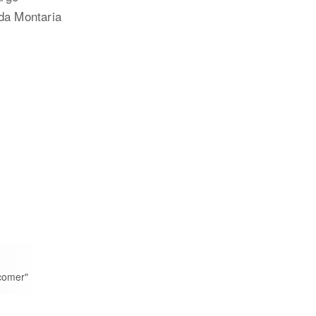
da Montaria
 comer"