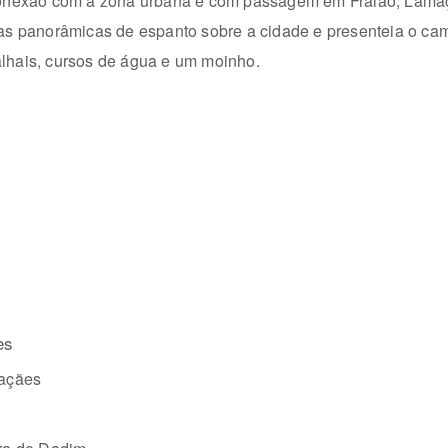
conexão com a zona urbana e com passagem em Fraião, Lamaç
ntas panorâmicas de espanto sobre a cidade e presenteia o c
lhais, cursos de água e um moinho.
es
çães