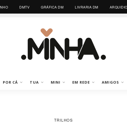
INHO
DMTV
GRÁFICA DM
LIVRARIA DM
ARQUIDI
© COPYRIGHT 2026
POR CÁ
TUA
MINI
EM REDE
AMIGOS
TRILHOS