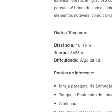
extensa floresta, em graciosa 
percurso é brindado com disti
elementos notáveis, como carva
Dados Técnicos:
10,4 km
Distância:
3h35m
Tempo:
Algo difícil
Dificuldade:
Pontos de Interesse:
Igreja paroquial de Lamaçã
Tanque e Fontanário de Lama
Alminhas