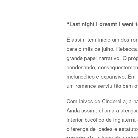
“Last night I dreamt I went 
E assim tem início um dos ro
para o mês de julho. Rebecca
grande papel narrativo. O pró
condenando, consequentemente
melancólico e expansivo. Em 1
um romance serviu tão bem o e
Com laivos de Cinderella, a n
Ainda assim, chama a atenção
interior bucólico de Inglater
diferença de idades e estatut
também ela, o lugar de senhor