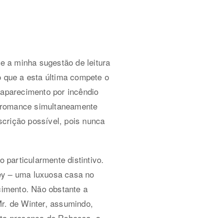
 a minha sugestão de leitura
 que a esta última compete o
saparecimento por incêndio
m romance simultaneamente
crição possível, pois nunca
particularmente distintivo.
ey – uma luxuosa casa no
ecimento. Não obstante a
Mr. de Winter, assumindo,
sta presença de Rebecca, a