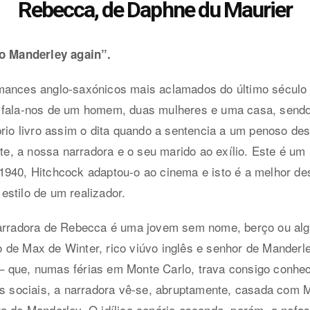
Rebecca, de Daphne du Maurier
to Manderley again”.
mances anglo-saxónicos mais aclamados do último século e
 fala-nos de um homem, duas mulheres e uma casa, sendo
prio livro assim o dita quando a sentencia a um penoso de
, a nossa narradora e o seu marido ao exílio. Este é u
940, Hitchcock adaptou-o ao cinema e isto é a melhor des
stilo de um realizador.
arradora de Rebecca é uma jovem sem nome, berço ou algo 
 de Max de Winter, rico viúvo inglês e senhor de Manderl
ra – que, numas férias em Monte Carlo, trava consigo conh
os sociais, a narradora vê-se, abruptamente, casada com 
a de Manderley. O idílico cenário esconde, porém, a nefa