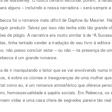
ara alguns – incluindo a nossa narradora – será sempre a
ecca foi o romance mais difícil de Daphne du Maurier. Há
uir produzir. Talvez por isso não tenha sido tão grande 
s de plágio. A narrativa era muito similar à de “A Sucessor
es, tinha tentado vender a tradução do seu livro à editora
sso, não posso concluir estar – ou não – na presença de um
ebecca é um grande romance.
 de ir manipulando o leitor que se vai envolvendo numa t
itos, é sobre os ciúmes e inseguranças de uma mulher que
, tal como eu, é um romance atmosférico que oferece pers
énero, homossexualidade e papéis sociais. Em Rebecca, o
roem vidas e uma casa cheia de segredos parece tão real 