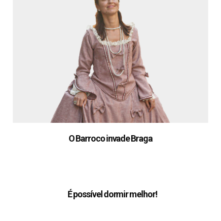
O Barroco invade Braga
É possível dormir melhor!