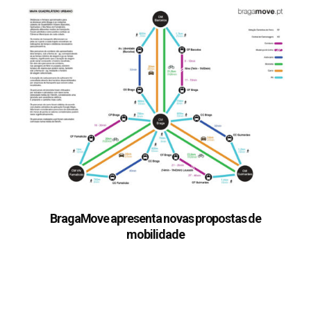
BragaMove apresenta novas propostas de
mobilidade