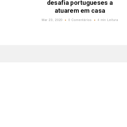
desafia portugueses a
atuarem em casa
Mar 23, 2020
0 Comentários
4 min Leitura