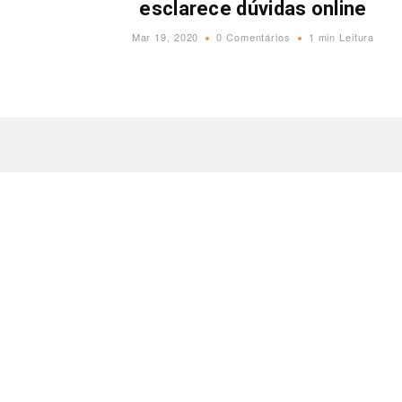
esclarece dúvidas online
Mar 19, 2020
0 Comentários
1 min Leitura