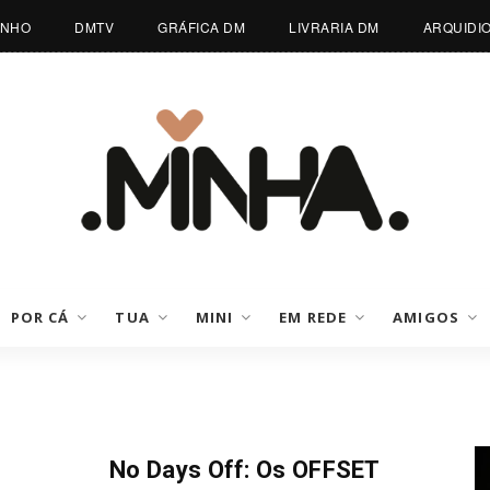
INHO
DMTV
GRÁFICA DM
LIVRARIA DM
ARQUIDI
POR CÁ
TUA
MINI
EM REDE
AMIGOS
Sem Treta
No Days Off: Os OFFSET