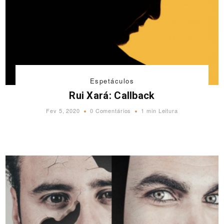
Espetáculos
Rui Xará: Callback
Fev 5, 2020
0 Comentários
1 min Leitura