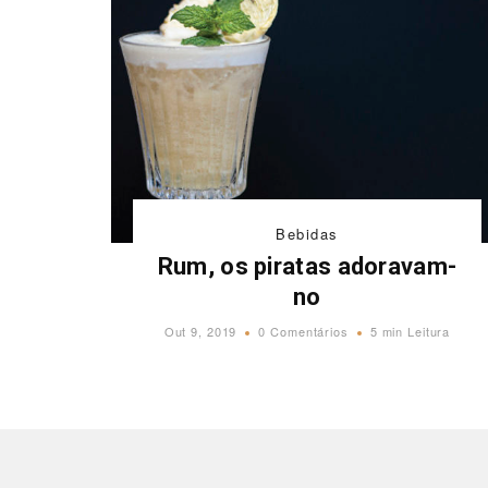
Bebidas
Rum, os piratas adoravam-
no
Out 9, 2019
0 Comentários
5 min Leitura