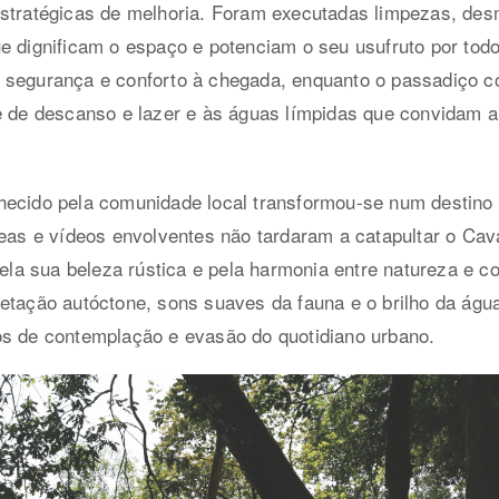
estratégicas de melhoria. Foram executadas limpezas, des
e dignificam o espaço e potenciam o seu usufruto por tod
 segurança e conforto à chegada, enquanto o passadiço c
de de descanso e lazer e às águas límpidas que convidam 
hecido pela comunidade local transformou-se num destin
reas e vídeos envolventes não tardaram a catapultar o Cav
 pela sua beleza rústica e pela harmonia entre natureza e 
etação autóctone, sons suaves da fauna e o brilho da água
os de contemplação e evasão do quotidiano urbano.