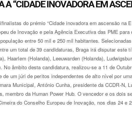
 A “CIDADE INOVADORA EM ASC
finalistas do prémio “Cidade inovadora em ascensão na Eu
eu de Inovação e pela Agência Executiva das PME para d
população entre 50 mil e 250 mil habitantes. Selecionada
tre um total de 39 candidaturas, Braga irá disputar este t
nha), Haarlem (Holanda), Leeuwarden (Holanda), Ludwigsbu
). No âmbito desta candidatura, realizou-se a 11 de Outub
 de um júri de peritos independentes de alto nível por uma
̂mara Municipal, António Cunha, presidente da CCDR-N, Lu
os, membro da Human Power Hub. O vencedor e os dois se
Cimeira do Conselho Europeu de Inovação, nos dias 24 e