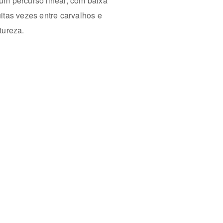
num percurso linear, com baixa
uitas vezes entre carvalhos e
atureza.