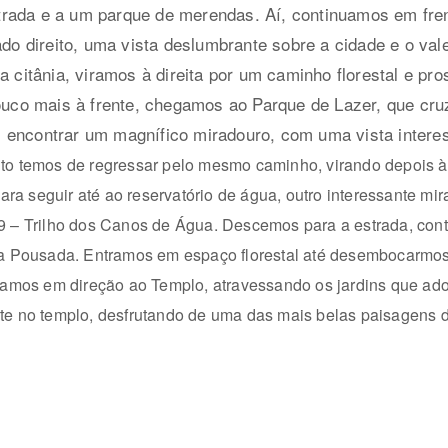
trada e a um parque de merendas. Aí, continuamos em fre
lado direito, uma vista deslumbrante sobre a cidade e o va
 da citânia, viramos à direita por um caminho florestal e pr
ouco mais à frente, chegamos ao Parque de Lazer, que cruz
 encontrar um magnífico miradouro, com uma vista intere
to temos de regressar pelo mesmo caminho, virando depois à d
 para seguir até ao reservatório de água, outro interessante m
 9 – Trilho dos Canos de Água. Descemos para a estrada, co
a a Pousada. Entramos em espaço florestal até desembocarmos
nuamos em direção ao Templo, atravessando os jardins que a
te no templo, desfrutando de uma das mais belas paisagens 