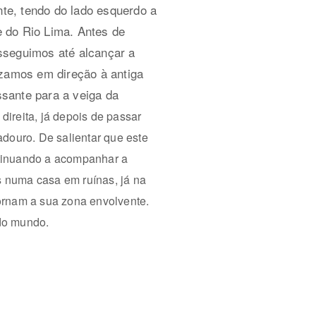
nte, tendo do lado esquerdo a
le do Rio Lima. Antes de
osseguimos até alcançar a
amos em direção à antiga
ssante para a veiga da
ireita, já depois de passar
iradouro. De salientar que este
ntinuando a acompanhar a
 numa casa em ruínas, já na
dornam a sua zona envolvente.
do mundo.