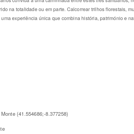
ários convida a uma caminhada entre estes três santuários, 
ido na totalidade ou em parte. Calcorrear trilhos florestais, m
uma experiência única que combina história, património e n
 Monte (41.554686;-8.377258)
te