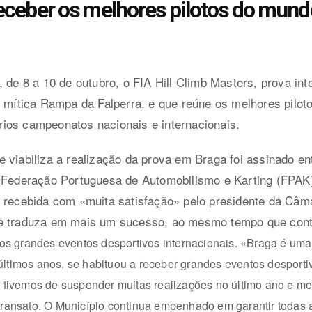
receber os melhores pilotos do mun
, de 8 a 10 de outubro, o FIA Hill Climb Masters, prova in
da mítica Rampa da Falperra, e que reúne os melhores pilo
rios campeonatos nacionais e internacionais.
 viabiliza a realização da prova em Braga foi assinado en
a Federação Portuguesa de Automobilismo e Karting (FPA
i recebida com «muita satisfação» pelo presidente da Câ
e traduza em mais um sucesso, ao mesmo tempo que contrib
s grandes eventos desportivos internacionais. «Braga é um
últimos anos, se habituou a receber grandes eventos desporti
 tivemos de suspender muitas realizações no último ano e m
transato. O Município continua empenhado em garantir todas 